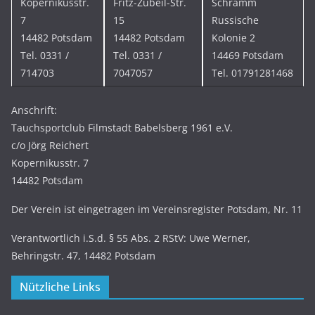
Kopernikusstr.
Fritz-Zubeil-Str.
Schramm
7
15
Russische
14482 Potsdam
14482 Potsdam
Kolonie 2
Tel. 0331 /
Tel. 0331 /
14469 Potsdam
714703
7047057
Tel. 01791281468
Anschrift:
Tauchsportclub Filmstadt Babelsberg 1961 e.V.
c/o Jörg Reichert
Kopernikusstr. 7
14482 Potsdam
Der Verein ist eingetragen im Vereinsregister Potsdam, Nr. 11
Verantwortlich i.S.d. § 55 Abs. 2 RStV: Uwe Werner,
Behringstr. 47, 14482 Potsdam
Nützliche Links