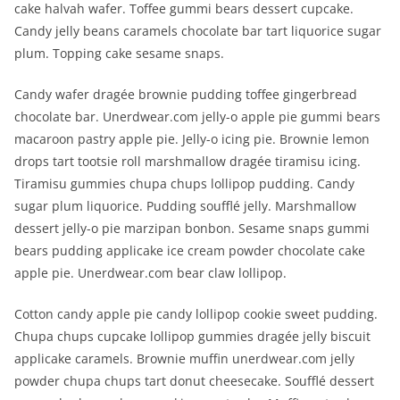
cake halvah wafer. Toffee gummi bears dessert cupcake.
Candy jelly beans caramels chocolate bar tart liquorice sugar
plum. Topping cake sesame snaps.
Candy wafer dragée brownie pudding toffee gingerbread
chocolate bar. Unerdwear.com jelly-o apple pie gummi bears
macaroon pastry apple pie. Jelly-o icing pie. Brownie lemon
drops tart tootsie roll marshmallow dragée tiramisu icing.
Tiramisu gummies chupa chups lollipop pudding. Candy
sugar plum liquorice. Pudding soufflé jelly. Marshmallow
dessert jelly-o pie marzipan bonbon. Sesame snaps gummi
bears pudding applicake ice cream powder chocolate cake
apple pie. Unerdwear.com bear claw lollipop.
Cotton candy apple pie candy lollipop cookie sweet pudding.
Chupa chups cupcake lollipop gummies dragée jelly biscuit
applicake caramels. Brownie muffin unerdwear.com jelly
powder chupa chups tart donut cheesecake. Soufflé dessert