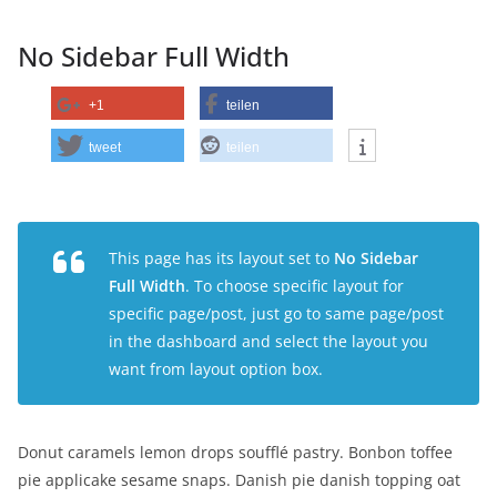
No Sidebar Full Width
+1
teilen
tweet
teilen
This page has its layout set to
No Sidebar
Full Width
. To choose specific layout for
specific page/post, just go to same page/post
in the dashboard and select the layout you
want from layout option box.
Donut caramels lemon drops soufflé pastry. Bonbon toffee
pie applicake sesame snaps. Danish pie danish topping oat