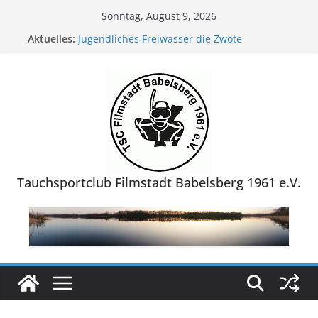
Zum
Sonntag, August 9, 2026
Inhalt
Aktuelles:
Jugendliches Freiwasser die Zwote
springen
TSC-Sommerfest 2026
TSC-Sommerfest 2025
Reisebericht Grevelinger Meer/ Niederlande
Reisebericht NaturaGart Ibbenbühren/ NRW
Tauchsportclub Filmstadt Babelsberg 1961 e.V.