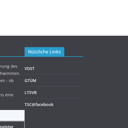
Nützliche Links
erung des
VDST
schwimmen,
en - ob
GTÜM
LTSVB
ns eine
TSC@facebook
meister