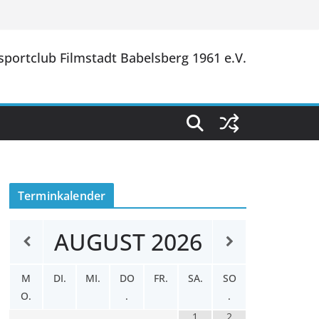
portclub Filmstadt Babelsberg 1961 e.V.
Terminkalender
AUGUST
2026
M
DI.
MI.
DO
FR.
SA.
SO
O.
.
.
1
2