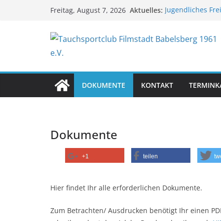
Zum
Aktuelles:
Jugendliches Fre
Freitag, August 7, 2026
Inhalt
TSC-Sommerfest
TSC-Sommerfest
springen
Reisebericht Gre
Reisebericht Na
DOKUMENTE
KONTAKT
TERMINK
Dokumente
+1
teilen
tw
Hier findet Ihr alle erforderlichen Dokumente.
Zum Betrachten/ Ausdrucken benötigt Ihr einen PD