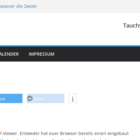
iwasser die Zwote
 2026
 2025
Tauchs
velinger Meer/ Niederlande
turaGart Ibbenbühren/ NRW
ALENDER
IMPRESSUM
eet
teilen
F-Viewer. Entweder hat euer Browser bereits einen eingebaut