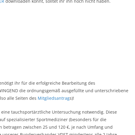
IER
downloaden könnt, solltet ihr ihn noch nicht haben.
tigt ihr für die erfolgreiche Bearbeitung des
WINGEND die ordnungsgemäß ausgefüllte und unterschriebene
so alle Seiten des
Mitgliedsantrag
s)!
 eine tauchsportärztliche Untersuchung notwendig. Diese
uf spezialisierter Sportmediziner (besonders für die
n betragen zwischen 25 und 120 €, je nach Umfang und
 unseres Bundesverbandes VDST mindestens alle 2 Jahre