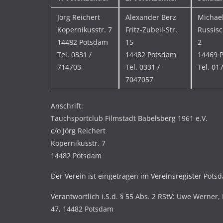
Jörg Reichert
Alexander Berz
Michae
Kopernikusstr. 7
Fritz-Zubeil-Str.
Russisc
14482 Potsdam
15
2
Tel. 0331 /
14482 Potsdam
14469 
714703
Tel. 0331 /
Tel. 01
7047057
Anschrift:
Tauchsportclub Filmstadt Babelsberg 1961 e.V.
c/o Jörg Reichert
Kopernikusstr. 7
14482 Potsdam
Der Verein ist eingetragen im Vereinsregister Pots
Verantwortlich i.S.d. § 55 Abs. 2 RStV: Uwe Werner, 
47, 14482 Potsdam