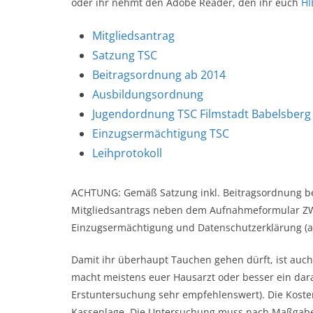
oder ihr nehmt den Adobe Reader, den ihr euch
H
Mitgliedsantrag
Satzung TSC
Beitragsordnung ab 2014
Ausbildungsordnung
Jugendordnung TSC Filmstadt Babelsberg
Einzugsermächtigung TSC
Leihprotokoll
ACHTUNG: Gemäß Satzung inkl. Beitragsordnung benö
Mitgliedsantrags neben dem Aufnahmeformular Z
Einzugsermächtigung und Datenschutzerklärung (al
Damit ihr überhaupt Tauchen gehen dürft, ist auch
macht meistens euer Hausarzt oder besser ein dara
Erstuntersuchung sehr empfehlenswert). Die Koste
Kassenlage. Die Untersuchung muss nach Maßgabe