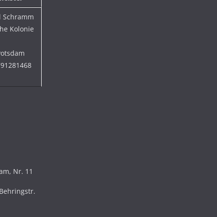
l Schramm
he Kolonie
Potsdam
791281468
dam, Nr. 11
Behringstr.