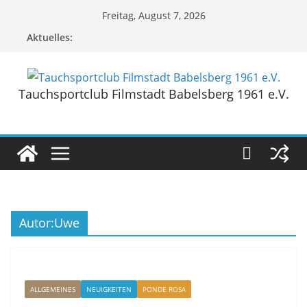
Zum
Freitag, August 7, 2026
Inhalt
Aktuelles:
springen
Tauchsportclub Filmstadt Babelsberg 1961 e.V.
Autor:
Uwe
ALLGEMEINES
NEUIGKEITEN
PONDE ROSA