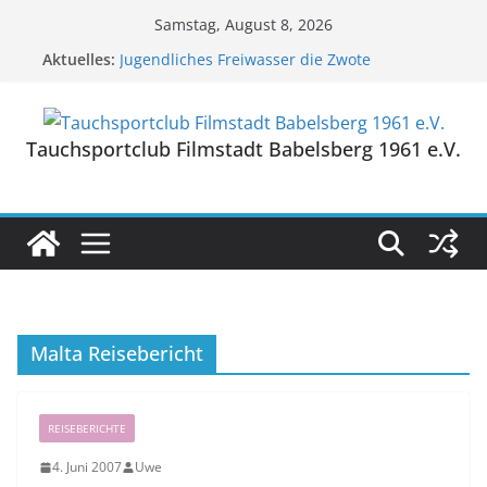
Zum
Samstag, August 8, 2026
Inhalt
Aktuelles:
Jugendliches Freiwasser die Zwote
springen
TSC-Sommerfest 2026
TSC-Sommerfest 2025
Reisebericht Grevelinger Meer/ Niederlande
Tauchsportclub Filmstadt Babelsberg 1961 e.V.
Reisebericht NaturaGart Ibbenbühren/ NRW
Malta Reisebericht
REISEBERICHTE
4. Juni 2007
Uwe