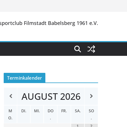
portclub Filmstadt Babelsberg 1961 e.V.
Terminkalender
AUGUST
2026
M
DI.
MI.
DO
FR.
SA.
SO
O.
.
.
1
2