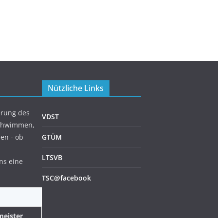
Nützliche Links
erung des
VDST
schwimmen,
en - ob
GTÜM
LTSVB
ns eine
TSC@facebook
meister