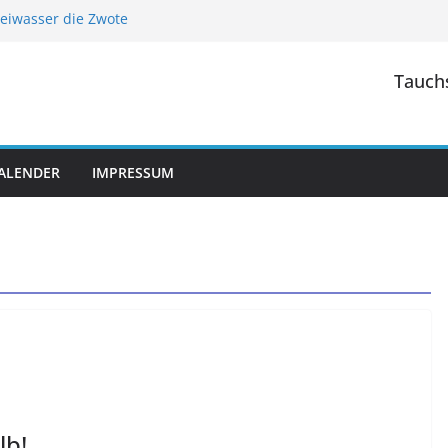
reiwasser die Zwote
t 2026
t 2025
Tauchs
revelinger Meer/ Niederlande
NaturaGart Ibbenbühren/ NRW
ALENDER
IMPRESSUM
lb!