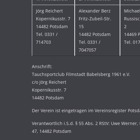
Jörg Reichert
Alexander Berz
Michae
Kopernikusstr. 7
Fritz-Zubeil-Str.
Russisc
14482 Potsdam
15
2
Tel. 0331 /
14482 Potsdam
14469 
714703
Tel. 0331 /
Tel. 01
7047057
Anschrift:
Tauchsportclub Filmstadt Babelsberg 1961 e.V.
c/o Jörg Reichert
Kopernikusstr. 7
14482 Potsdam
Der Verein ist eingetragen im Vereinsregister Pots
Verantwortlich i.S.d. § 55 Abs. 2 RStV: Uwe Werner, 
47, 14482 Potsdam