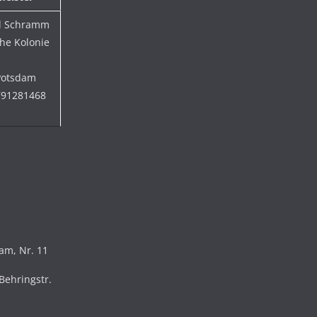
l Schramm
he Kolonie
Potsdam
791281468
dam, Nr. 11
Behringstr.