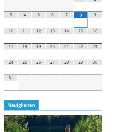
3
4
5
6
7
9
8
10
11
12
13
14
15
16
17
18
19
20
21
22
23
24
25
26
27
28
29
30
31
Neuigkeiten