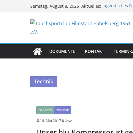
Zum
Aktuelles:
Jugendliches F
Samstag, August 8, 2026
Inhalt
TSC-Sommerfes
TSC-Sommerfes
springen
Reisebericht G
Reisebericht 
DOKUMENTE
KONTAKT
TERMINK
Technik
GADGETS
TECHNIK
16. Mai 2017
Uwe
Unser blu-Kompressor ist ge