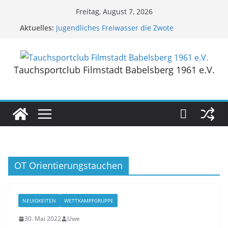
Zum
Freitag, August 7, 2026
Inhalt
Aktuelles:
Jugendliches Freiwasser die Zwote
springen
TSC-Sommerfest 2026
TSC-Sommerfest 2025
Reisebericht Grevelinger Meer/ Niederlande
Tauchsportclub Filmstadt Babelsberg 1961 e.V.
Reisebericht NaturaGart Ibbenbühren/ NRW
OT Orientierungstauchen
NEUIGKEITEN
WETTKAMPFGRUPPE
30. Mai 2022
Uwe