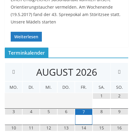
Orientierungstaucher vermelden. Am Wochenende
(19.5.2017) fand der 43. Spreepokal am Störitzsee statt.
Unsere Mädels starten
Weiterlesen
Terminkalender
AUGUST
2026
MO.
DI.
MI.
DO.
FR.
SA.
SO.
1
2
3
4
5
6
8
9
7
10
11
12
13
14
15
16