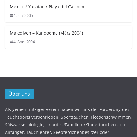
Mexico / Yucatan / Playa del Carmen
4. Juni 2005
Malediven – Kandooma (März 2004)
4. April 2004
Über uns
Als gemeinnütziger Verein haben wir uns der Förderung des
Tauchsports verschrieben. Sporttauchen, Flossenschwimmen,
Süßwasserbiologie, Urlaubs-/Familien-/Kindertauchen - ob
Anfänger, Tauchlehrer, Seepferdchenbesitzer oder