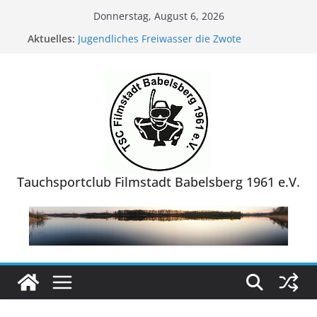
Zum
Donnerstag, August 6, 2026
Inhalt
Aktuelles:
Jugendliches Freiwasser die Zwote
springen
TSC-Sommerfest 2026
TSC-Sommerfest 2025
Reisebericht Grevelinger Meer/ Niederlande
Reisebericht NaturaGart Ibbenbühren/ NRW
Tauchsportclub Filmstadt Babelsberg 1961 e.V.