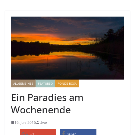
ALLGEMEINES
FEATURED
PONDE ROSA
Ein Paradies am
Wochenende
16. Juni 2016
Uwe
+1
teilen