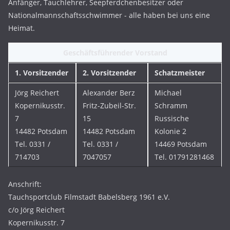
Anfänger, Tauchlehrer, Seepferdchenbesitzer oder
Nationalmannschaftsschwimmer - alle haben bei uns eine
Heimat.
Geschäftsführender Vorstand
1. Vorsitzender
2. Vorsitzender
Schatzmeister
Jörg Reichert
Alexander Berz
Michael
Kopernikusstr.
Fritz-Zubeil-Str.
Schramm
7
15
Russische
14482 Potsdam
14482 Potsdam
Kolonie 2
Tel. 0331 /
Tel. 0331 /
14469 Potsdam
714703
7047057
Tel. 01791281468
Anschrift:
Tauchsportclub Filmstadt Babelsberg 1961 e.V.
c/o Jörg Reichert
Kopernikusstr. 7