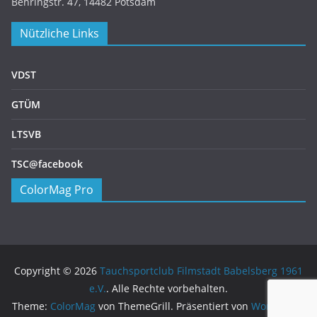
Behringstr. 47, 14482 Potsdam
Nützliche Links
VDST
GTÜM
LTSVB
TSC@facebook
ColorMag Pro
Copyright © 2026
Tauchsportclub Filmstadt Babelsberg 1961
e.V.
. Alle Rechte vorbehalten.
Theme:
ColorMag
von ThemeGrill. Präsentiert von
WordPress
.