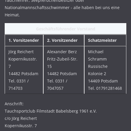
Tauchlehrer, Seepferdchenbesitzer oder
Nationalmannschaftsschwimmer - alle haben bei uns eine
Heimat.
Geschäftsführender Vorstand
1. Vorsitzender
2. Vorsitzender
Schatzmeister
Jörg Reichert
Alexander Berz
Michael
Kopernikusstr.
Fritz-Zubeil-Str.
Schramm
7
15
Russische
14482 Potsdam
14482 Potsdam
Kolonie 2
Tel. 0331 /
Tel. 0331 /
14469 Potsdam
714703
7047057
Tel. 01791281468
Anschrift:
Tauchsportclub Filmstadt Babelsberg 1961 e.V.
c/o Jörg Reichert
Kopernikusstr. 7