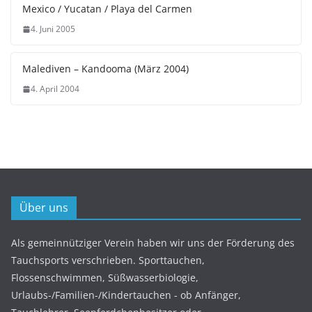
Mexico / Yucatan / Playa del Carmen
4. Juni 2005
Malediven – Kandooma (März 2004)
4. April 2004
Über uns
Als gemeinnütziger Verein haben wir uns der Förderung des
Tauchsports verschrieben. Sporttauchen,
Flossenschwimmen, Süßwasserbiologie,
Urlaubs-/Familien-/Kindertauchen - ob Anfänger,